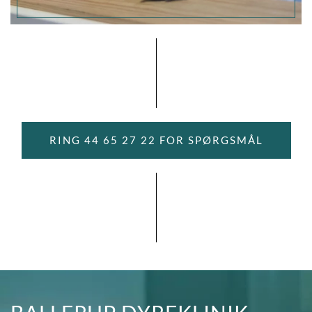
RING 44 65 27 22 FOR SPØRGSMÅL