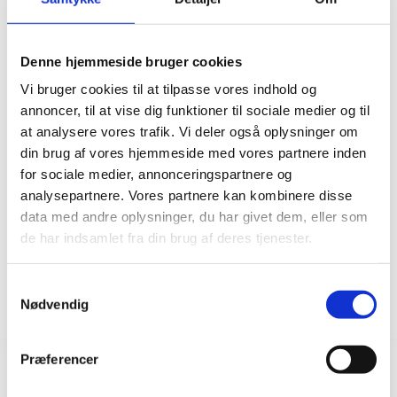
VIGTIGT AT HUSKE
Saml altid op efter din hund – også selvom den virker sund og rask. Din
Denne hjemmeside bruger cookies
hunds afføring kan indeholde smitte og dermed udgøre en risiko for andre
Vi bruger cookies til at tilpasse vores indhold og
hunde.
annoncer, til at vise dig funktioner til sociale medier og til
at analysere vores trafik. Vi deler også oplysninger om
ER DU VetPlan-MEDLEM
din brug af vores hjemmeside med vores partnere inden
for sociale medier, annonceringspartnere og
Saml altid op efter din hund – også selvom den virker sund og rask. Din
analysepartnere. Vores partnere kan kombinere disse
hunds afføring kan indeholde smitte og dermed udgøre en risiko for andre
data med andre oplysninger, du har givet dem, eller som
hunde.
de har indsamlet fra din brug af deres tjenester.
SE MERE HER
Samtykkevalg
Nødvendig
Præferencer