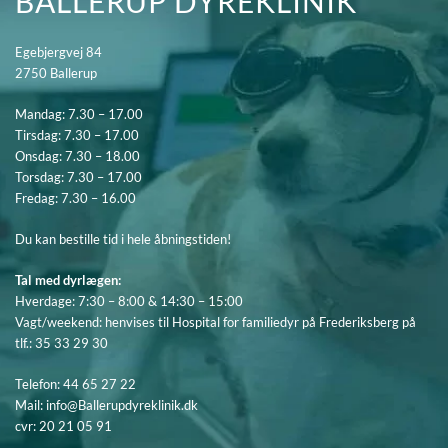
BALLERUP DYREKLINIK
Egebjergvej 84
2750 Ballerup
Mandag: 7.30 – 17.00
Tirsdag: 7.30 – 17.00
Onsdag: 7.30 – 18.00
Torsdag: 7.30 – 17.00
Fredag: 7.30 – 16.00
Du kan bestille tid i hele åbningstiden!
Tal med dyrlægen:
Hverdage: 7:30 – 8:00 & 14:30 – 15:00
Vagt/weekend: henvises til Hospital for familiedyr på Frederiksberg på
tlf.:
35 33 29 30
Telefon:
44 65 27 22
Mail:
info@Ballerupdyreklinik.dk
cvr: 20 21 05 91