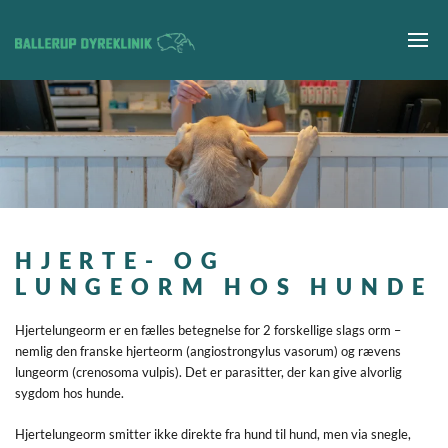
Gå til hovedindhold
HJERTE- OG
LUNGEORM HOS HUNDE
Hjertelungeorm er en fælles betegnelse for 2 forskellige slags orm –
nemlig den franske hjerteorm (angiostrongylus vasorum) og rævens
lungeorm (crenosoma vulpis). Det er parasitter, der kan give alvorlig
sygdom hos hunde.
Hjertelungeorm smitter ikke direkte fra hund til hund, men via snegle,