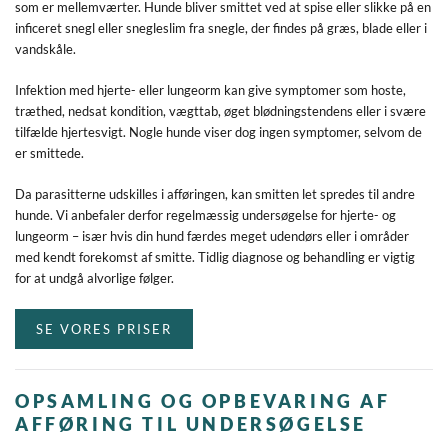
som er mellemværter. Hunde bliver smittet ved at spise eller slikke på en
inficeret snegl eller snegleslim fra snegle, der findes på græs, blade eller i
vandskåle.
Infektion med hjerte- eller lungeorm kan give symptomer som hoste,
træthed, nedsat kondition, vægttab, øget blødningstendens eller i svære
tilfælde hjertesvigt. Nogle hunde viser dog ingen symptomer, selvom de
er smittede.
Da parasitterne udskilles i afføringen, kan smitten let spredes til andre
hunde. Vi anbefaler derfor regelmæssig undersøgelse for hjerte- og
lungeorm – især hvis din hund færdes meget udendørs eller i områder
med kendt forekomst af smitte. Tidlig diagnose og behandling er vigtig
for at undgå alvorlige følger.
SE VORES PRISER
OPSAMLING OG OPBEVARING AF
AFFØRING TIL UNDERSØGELSE