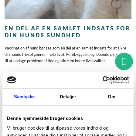
EN DEL AF EN SAMLET INDSATS FOR
DIN HUNDS SUNDHED
Vaccination af hund bør ses som en del af en samlet indsats for at sikre
din hunds trivsel gennem hele livet. Forebyggelse og løbende pleje er med
til at opdage problemer i tide og sikre en bedre livskvalitet.
Du kan med fordel kombinere vaccination med andre relevante
behandlinger som
tandrens af hund
, der bidrager til god mundhygiejne,
eller overveje indgreb som
sterilisation af hund
, hvis det er relevant for
din hund.
Samtykke
Detaljer
Om
Har du også kat, kan du læse mere om
vaccination af kat
eller
sterilisation af kat
, hvor der er fokus på tilsvarende behov hos katte.
Denne hjemmeside bruger cookies
RING TIL OS
Vi bruger cookies til at tilpasse vores indhold og
annoncer, til at vise dig funktioner til sociale medier og til