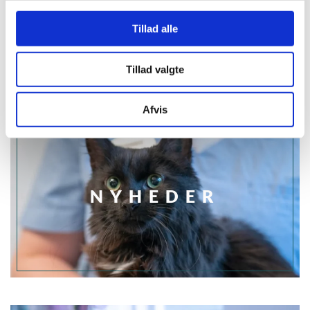
Hos Ballerup Dyreklinik på Egebjergvej hjælper vi hundeejere i og
omkring Ballerup, Egebjerg og Skovlunde med professionel og tryg
Tillad alle
behandling. Du kan ringe til os på
44 65 27 22
eller skrive til
info@ballerupdyreklinik.dk
, så finder vi en tid, der passer dig og din hund.
Tillad valgte
Afvis
NYHEDER